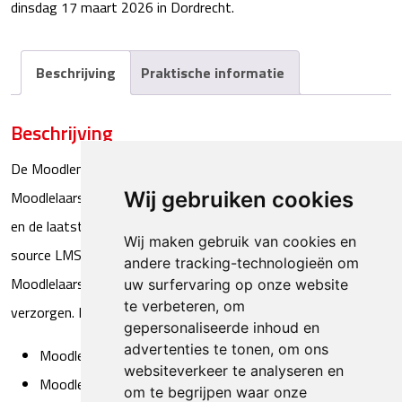
dinsdag 17 maart 2026 in Dordrecht.
Beschrijving
Praktische informatie
Beschrijving
De Moodlemoot is het enige Nederlandstalige event waarin
Moodlelaars kennis uitwisselen over Moodle, inspiratie opdoen
Wij gebruiken cookies
en de laatste nieuwtjes krijgen over het meest gebruikte open
Wij maken gebruik van cookies en
source LMS ter wereld. Het programma bestaat uit
andere tracking-technologieën om
Moodlelaars, Moodle experts en sponsors die presentaties
uw surfervaring op onze website
te verbeteren, om
verzorgen. In het programma zijn vijf verschillende thema’s:
gepersonaliseerde inhoud en
advertenties te tonen, om ons
Moodle in de Praktijk
websiteverkeer te analyseren en
Moodle Techies
om te begrijpen waar onze